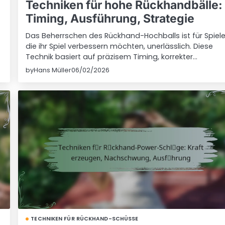
Techniken für hohe Rückhandbälle:
Timing, Ausführung, Strategie
Das Beherrschen des Rückhand-Hochballs ist für Spiele
die ihr Spiel verbessern möchten, unerlässlich. Diese
Technik basiert auf präzisem Timing, korrekter…
by
Hans Müller
06/02/2026
TECHNIKEN FÜR RÜCKHAND-SCHÜSSE